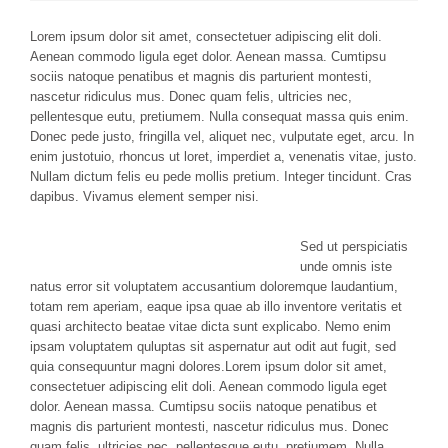
Lorem ipsum dolor sit amet, consectetuer adipiscing elit doli.
Aenean commodo ligula eget dolor. Aenean massa. Cumtipsu
sociis natoque penatibus et magnis dis parturient montesti,
nascetur ridiculus mus. Donec quam felis, ultricies nec,
pellentesque eutu, pretiumem.
Nulla consequat massa quis enim.
Donec pede justo, fringilla vel, aliquet nec, vulputate eget, arcu. In
enim justotuio, rhoncus ut loret, imperdiet a, venenatis vitae, justo.
Nullam dictum felis eu pede mollis pretium. Integer tincidunt. Cras
dapibus. Vivamus element semper nisi.
Sed ut perspiciatis
unde omnis iste
natus error sit voluptatem accusantium doloremque laudantium,
totam rem aperiam, eaque ipsa quae ab illo inventore veritatis et
quasi architecto beatae vitae dicta sunt explicabo. Nemo enim
ipsam voluptatem quluptas sit aspernatur aut odit aut fugit, sed
quia consequuntur magni dolores.Lorem ipsum dolor sit amet,
consectetuer adipiscing elit doli. Aenean commodo ligula eget
dolor. Aenean massa. Cumtipsu sociis natoque penatibus et
magnis dis parturient montesti, nascetur ridiculus mus. Donec
quam felis, ultricies nec, pellentesque eutu, pretiumem. Nulla