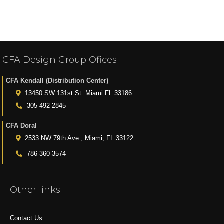
CFA Design Group Ofices
CFA Kendall (Distribution Center)
13450 SW 131st St. Miami FL 33186
305-492-2845
CFA Doral
2533 NW 79th Ave., Miami, FL 33122
786-360-3574
Other links
Contact Us