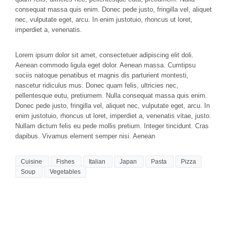
consequat massa quis enim. Donec pede justo, fringilla vel, aliquet
nec, vulputate eget, arcu. In enim justotuio, rhoncus ut loret,
imperdiet a, venenatis.
Lorem ipsum dolor sit amet, consectetuer adipiscing elit doli.
Aenean commodo ligula eget dolor. Aenean massa. Cumtipsu
sociis natoque penatibus et magnis dis parturient montesti,
nascetur ridiculus mus. Donec quam felis, ultricies nec,
pellentesque eutu, pretiumem. Nulla consequat massa quis enim.
Donec pede justo, fringilla vel, aliquet nec, vulputate eget, arcu. In
enim justotuio, rhoncus ut loret, imperdiet a, venenatis vitae, justo.
Nullam dictum felis eu pede mollis pretium. Integer tincidunt. Cras
dapibus. Vivamus element semper nisi. Aenean
Cuisine
Fishes
Italian
Japan
Pasta
Pizza
Soup
Vegetables
You must be
logged in
to post a comment.