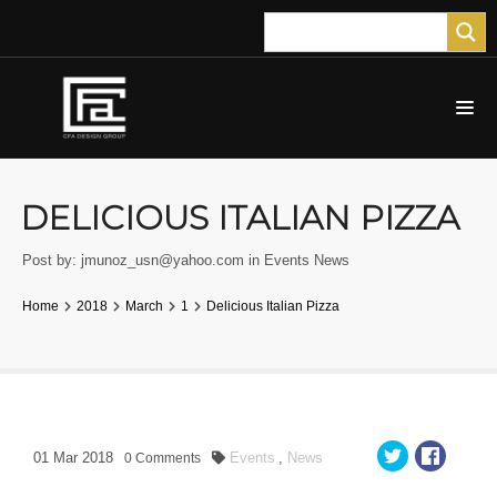
DELICIOUS ITALIAN PIZZA
Post by:
jmunoz_usn@yahoo.com
in
Events
News
Home
2018
March
1
Delicious Italian Pizza
01
Mar
2018
Events
,
News
0
Comments