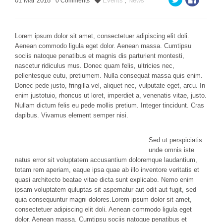
01
Mar
2018
Events
,
News
0
Comments
Lorem ipsum dolor sit amet, consectetuer adipiscing elit doli.
Aenean commodo ligula eget dolor. Aenean massa. Cumtipsu
sociis natoque penatibus et magnis dis parturient montesti,
nascetur ridiculus mus. Donec quam felis, ultricies nec,
pellentesque eutu, pretiumem.
Nulla consequat massa quis enim.
Donec pede justo, fringilla vel, aliquet nec, vulputate eget, arcu. In
enim justotuio, rhoncus ut loret, imperdiet a, venenatis vitae, justo.
Nullam dictum felis eu pede mollis pretium. Integer tincidunt. Cras
dapibus. Vivamus element semper nisi.
Sed ut perspiciatis
unde omnis iste
natus error sit voluptatem accusantium doloremque laudantium,
totam rem aperiam, eaque ipsa quae ab illo inventore veritatis et
quasi architecto beatae vitae dicta sunt explicabo. Nemo enim
ipsam voluptatem quluptas sit aspernatur aut odit aut fugit, sed
quia consequuntur magni dolores.Lorem ipsum dolor sit amet,
consectetuer adipiscing elit doli. Aenean commodo ligula eget
dolor. Aenean massa. Cumtipsu sociis natoque penatibus et