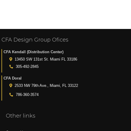
CFA Design Group Ofices
CFA Kendall (Distribution Center)
13450 SW 131st St. Miami FL 33186
305-492-2845
CFA Doral
2533 NW 79th Ave., Miami, FL 33122
786-360-3574
Other links