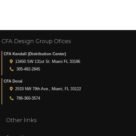
CFA Design Group Ofices
CFA Kendall (Distribution Center)
13450 SW 131st St. Miami FL 33186
305-492-2845
CFA Doral
2533 NW 79th Ave., Miami, FL 33122
786-360-3574
Other links