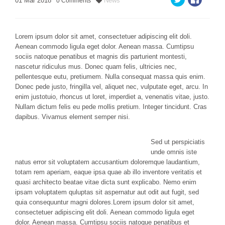
01
Mar
2018
News
0
Comments
Lorem ipsum dolor sit amet, consectetuer adipiscing elit doli.
Aenean commodo ligula eget dolor. Aenean massa. Cumtipsu
sociis natoque penatibus et magnis dis parturient montesti,
nascetur ridiculus mus. Donec quam felis, ultricies nec,
pellentesque eutu, pretiumem.
Nulla consequat massa quis enim.
Donec pede justo, fringilla vel, aliquet nec, vulputate eget, arcu. In
enim justotuio, rhoncus ut loret, imperdiet a, venenatis vitae, justo.
Nullam dictum felis eu pede mollis pretium. Integer tincidunt. Cras
dapibus. Vivamus element semper nisi.
Sed ut perspiciatis
unde omnis iste
natus error sit voluptatem accusantium doloremque laudantium,
totam rem aperiam, eaque ipsa quae ab illo inventore veritatis et
quasi architecto beatae vitae dicta sunt explicabo. Nemo enim
ipsam voluptatem quluptas sit aspernatur aut odit aut fugit, sed
quia consequuntur magni dolores.Lorem ipsum dolor sit amet,
consectetuer adipiscing elit doli. Aenean commodo ligula eget
dolor. Aenean massa. Cumtipsu sociis natoque penatibus et