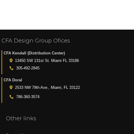
CFA Design Group Ofices
CFA Kendall (Distribution Center)
13450 SW 131st St. Miami FL 33186
305-492-2845
CFA Doral
2533 NW 79th Ave., Miami, FL 33122
786-360-3574
Other links