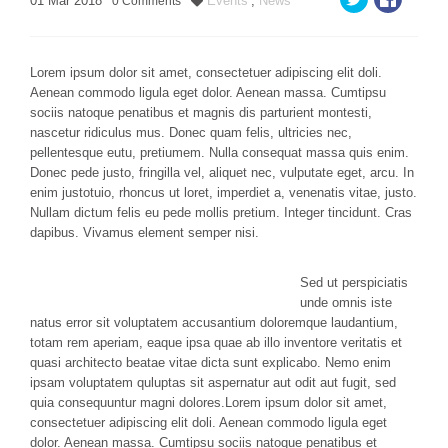
01
Mar
2018
Events
,
News
0
Comments
Lorem ipsum dolor sit amet, consectetuer adipiscing elit doli.
Aenean commodo ligula eget dolor. Aenean massa. Cumtipsu
sociis natoque penatibus et magnis dis parturient montesti,
nascetur ridiculus mus. Donec quam felis, ultricies nec,
pellentesque eutu, pretiumem.
Nulla consequat massa quis enim.
Donec pede justo, fringilla vel, aliquet nec, vulputate eget, arcu. In
enim justotuio, rhoncus ut loret, imperdiet a, venenatis vitae, justo.
Nullam dictum felis eu pede mollis pretium. Integer tincidunt. Cras
dapibus. Vivamus element semper nisi.
Sed ut perspiciatis
unde omnis iste
natus error sit voluptatem accusantium doloremque laudantium,
totam rem aperiam, eaque ipsa quae ab illo inventore veritatis et
quasi architecto beatae vitae dicta sunt explicabo. Nemo enim
ipsam voluptatem quluptas sit aspernatur aut odit aut fugit, sed
quia consequuntur magni dolores.Lorem ipsum dolor sit amet,
consectetuer adipiscing elit doli. Aenean commodo ligula eget
dolor. Aenean massa. Cumtipsu sociis natoque penatibus et