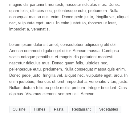
magnis dis parturient montesti, nascetur ridiculus mus. Donec
quam felis, ultricies nec, pellentesque eutu, pretiumem. Nulla
consequat massa quis enim. Donec pede justo, fringilla vel, aliquet
nec, vulputate eget, arcu. In enim justotuio, rhoncus ut loret,
imperdiet a, venenatis.
Lorem ipsum dolor sit amet, consectetuer adipiscing elit doli.
Aenean commodo ligula eget dolor. Aenean massa. Cumtipsu
sociis natoque penatibus et magnis dis parturient montesti,
nascetur ridiculus mus. Donec quam felis, ultricies nec,
pellentesque eutu, pretiumem. Nulla consequat massa quis enim.
Donec pede justo, fringilla vel, aliquet nec, vulputate eget, arcu. In
enim justotuio, rhoncus ut loret, imperdiet a, venenatis vitae, justo.
Nullam dictum felis eu pede mollis pretium. Integer tincidunt. Cras
dapibus. Vivamus element semper nisi. Aenean
Cuisine
Fishes
Pasta
Restaurant
Vegetables
You must be
logged in
to post a comment.